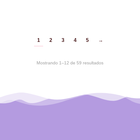
FLUORESCENT 57GRS
57GRS PREMO
PREMO
$
71.50
$
71.50
1
2
3
4
5
→
Mostrando 1–12 de 59 resultados