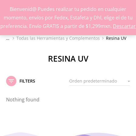
Inspírate y crea con nuestros productos
Bienvenid@ Puedes realizar tu pedido en cualquier
momento, envíos por Fedex, Estafeta y Dhl, elige el de tu
preferencia. Envío GRATIS a partir de $1,299mxn.
Descartar
Todas las Herramientas y Complementos
Resina UV
Estás aquí:
RESINA UV
FILTERS
Nothing found