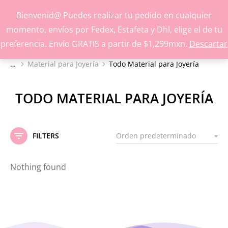
Inspírate y crea con nuestros productos
Bienvenid@ Puedes realizar tu pedido en cualquier
momento, envíos por Fedex, Estafeta y Dhl, elige el de tu
preferencia. Envío GRATIS a partir de $1,299mxn.
Descartar
Material para Joyería
Todo Material para Joyería
Estás aquí:
TODO MATERIAL PARA JOYERÍA
FILTERS
Nothing found