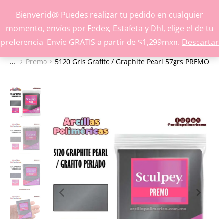
Inspírate y crea con nuestros productos
Bienvenid@ Puedes realizar tu pedido en cualquier
momento, envíos por Fedex, Estafeta y Dhl, elige el de tu
preferencia. Envío GRATIS a partir de $1,299mxn.
Descartar
Premo
5120 Gris Grafito / Graphite Pearl 57grs PREMO
Estás aquí: