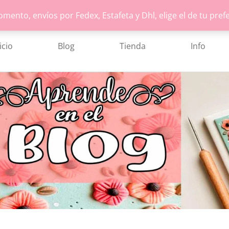
ento, envíos por Fedex, Estafeta y Dhl, elige el de tu pref
icio
Blog
Tienda
Info