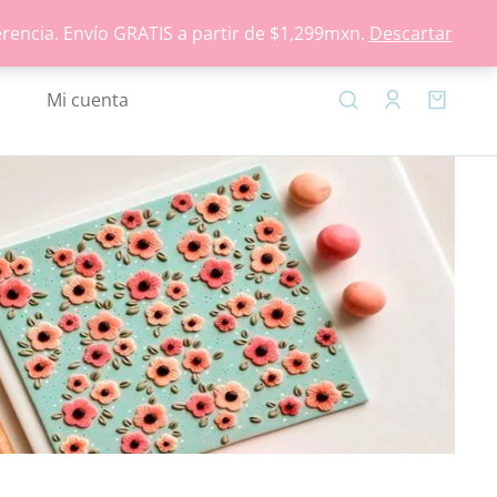
ACERCA DE
FAQ
CONTACTO
erencia. Envío GRATIS a partir de $1,299mxn.
Descartar
Mi cuenta