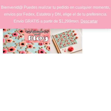
Inspírate y crea con nuestros productos
Bienvenid@ Puedes realizar tu pedido en cualquier momento,
envíos por Fedex, Estafeta y Dhl, elige el de tu preferencia.
Envío GRATIS a partir de $1,299mxn.
Descartar