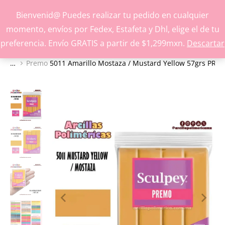
Inspírate y crea con nuestros productos
Bienvenid@ Puedes realizar tu pedido en cualquier
momento, envíos por Fedex, Estafeta y Dhl, elige el de tu
preferencia. Envío GRATIS a partir de $1,299mxn.
Descartar
Premo
5011 Amarillo Mostaza / Mustard Yellow 57grs PRE
Estás aquí: