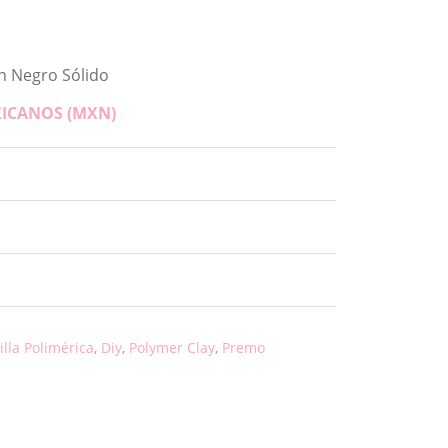
 un Negro Sólido
XICANOS (MXN)
illa Polimérica
,
Diy
,
Polymer Clay
,
Premo