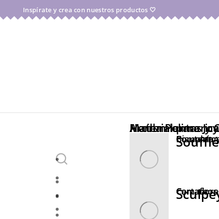
Inspírate y crea con nuestros productos 🤍
Arcilla Polimeric
Herramientas y
Material para Joy
Estás aquí:
Soufflé
Complemen
Bisutería 
Sculpey
Cortadore
Camafeos