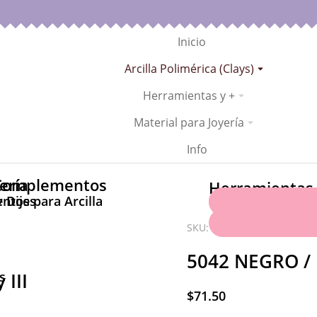
Inicio
Arcilla Polimérica (Clays)
Herramientas y +
Material para Joyería
Info
a
 Complementos
ería
Herramientas
tos para Arcilla
y Dijes
SKU: PE02 5042
5042 NEGRO /
 III
s
$
71.50