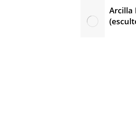
Arcill
(escult