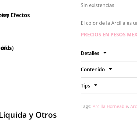
Sin existencias
ntas
os y Efectos
El color de la Arcilla es
PRECIOS EN PESOS ME
olds)
idrio
Detalles
Contenido
Tips
Tags:
Arcilla Horneable
,
Arc
 Líquida y Otros